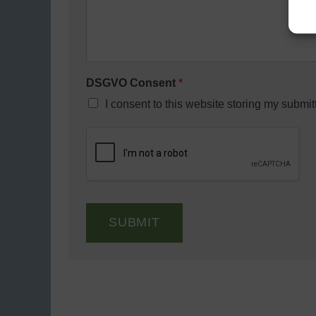
DSGVO Consent
*
I consent to this website storing my submi
SUBMIT