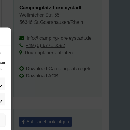
Campingplatz Loreleystadt
Wellmicher Str. 55
56346 St.Goarshausen/Rhein
info@camping-loreleystadt.de
+49 (0) 6771 2592
Routenplaner aufrufen
m
 auf
Download Campingplatzregeln
t,
Download AGB
Auf Facebook folgen