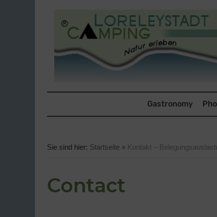
S
k
i
p
t
o
Gastronomy
Pho
c
o
n
Sie sind hier:
Startseite
»
Kontakt – Belegungsauslastun
t
e
Contact
n
t